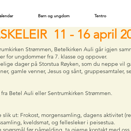
alendar
Barn og ungdom
Tentro
SKELEIR 11 - 16 april 2
umkirken Strømmen, Betelkirken Auli går igjen sam
n er for ungdommer fra 7. klasse og oppover.
elige dager på Storstua Røyken, som du neppe vil gå
er, gamle venner, Jesus og sånt, gruppesamtaler, sein
e fra Betel Auli eller Sentrumkirken Strømmen.
e slik ut: Frokost, morgensamling, dagens aktivitet (re
dssamling, kveldsmat, og fellesleker i peisestua.
e spørsmål før påmelding, ta gjerne kontakt med oss.