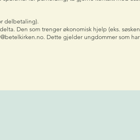
or delbetaling).
an delta. Den som trenger økonomisk hjelp (eks. søsk
r@betelkirken.no
. Dette gjelder ungdommer som har si