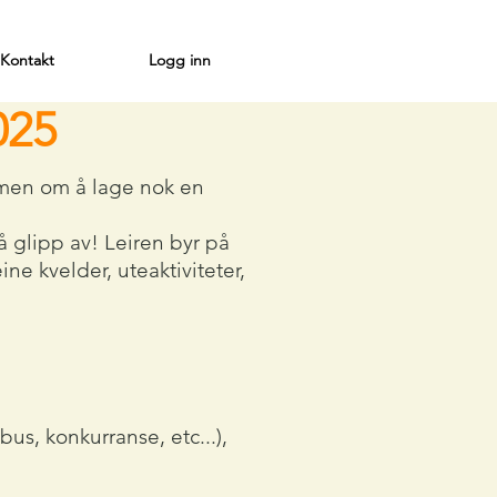
Kontakt
Logg inn
025
men om å lage nok en
 glipp av! Leiren byr på
e kvelder, uteaktiviteter,
bus, konkurranse, etc...),