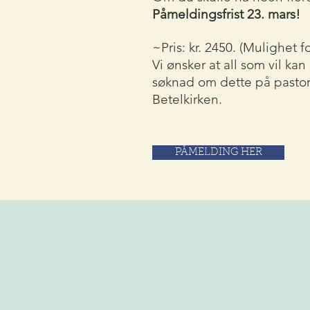
Påmeldingsfrist 23. mars!
~Pris: kr. 2450. (Mulighet f
Vi ønsker at all som vil k
søknad om dette på
pasto
Betelkirken.
PÅMELDING HER