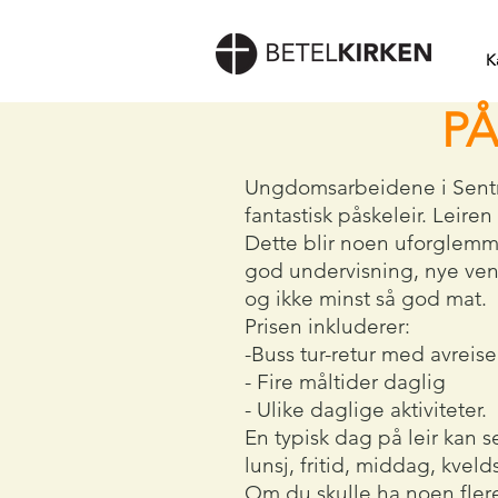
K
PÅ
Ungdomsarbeidene i Sentr
fantastisk påskeleir. Leire
Dette blir noen uforglemm
god undervisning, nye venn
og ikke minst så god mat.
Prisen inkluderer:
-Buss tur-retur med avreis
- Fire måltider daglig
- Ulike daglige aktiviteter.
En typisk dag på leir kan s
lunsj, fritid, middag, kvel
Om du skulle ha noen fler